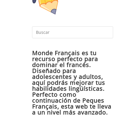
Pulsa
Escape
para
Monde Français es tu
cerrar
recurso perfecto para
el
dominar el francés.
panel
Diseñado para
de
adolescentes y adultos,
aquí podrás mejorar tus
búsqueda
habilidades lingüísticas.
Perfecto como
continuación de Peques
Français, esta web te lleva
a un nivel más avanzado.