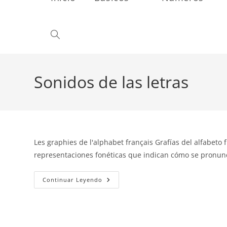
Alternar
búsqueda
Sonidos de las letras
de
Les graphies de l'alphabet français Grafías del alfabeto
la
representaciones fonéticas que indican cómo se pronun
Grafías
Continuar Leyendo
web
Del
Alfabeto