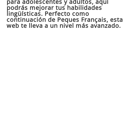
para adolescentes y adultos, aquí
pan
podrás mejorar tus habilidades
de
lingüísticas. Perfecto como
continuación de Peques Français, esta
bú
web te lleva a un nivel más avanzado.