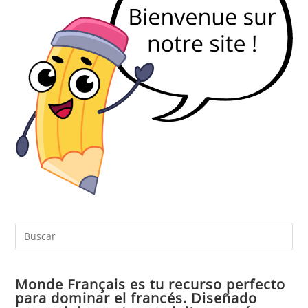
Pul
Es
par
Monde Français es tu recurso perfecto
cer
para dominar el francés. Diseñado
el