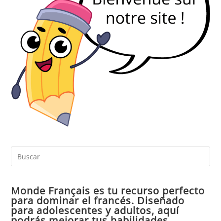
Pul
Es
par
Monde Français es tu recurso perfecto
cer
para dominar el francés. Diseñado
el
para adolescentes y adultos, aquí
pan
podrás mejorar tus habilidades