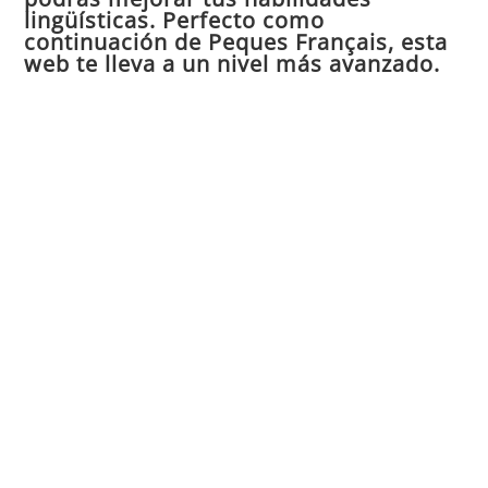
de
lingüísticas. Perfecto como
continuación de Peques Français, esta
bú
web te lleva a un nivel más avanzado.