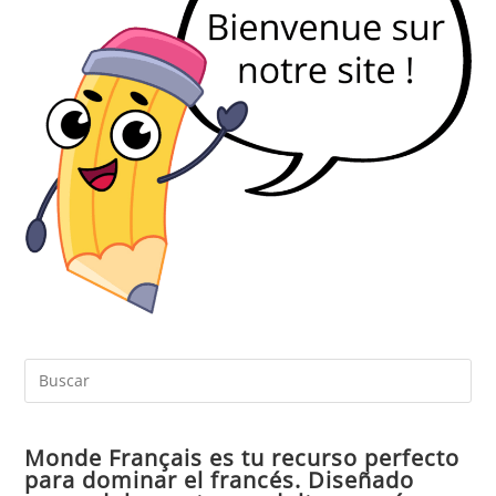
Pul
Es
par
Monde Français es tu recurso perfecto
cer
para dominar el francés. Diseñado
el