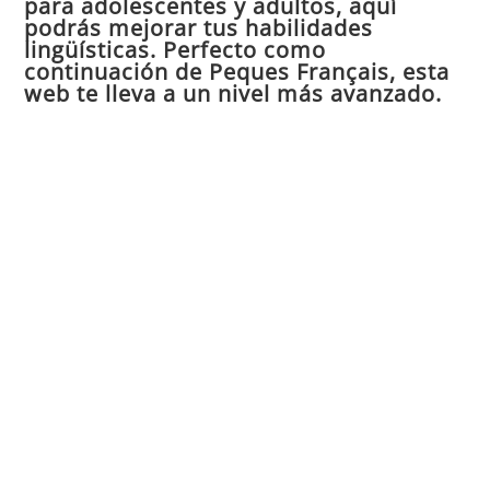
para adolescentes y adultos, aquí
pan
podrás mejorar tus habilidades
de
lingüísticas. Perfecto como
continuación de Peques Français, esta
bú
web te lleva a un nivel más avanzado.