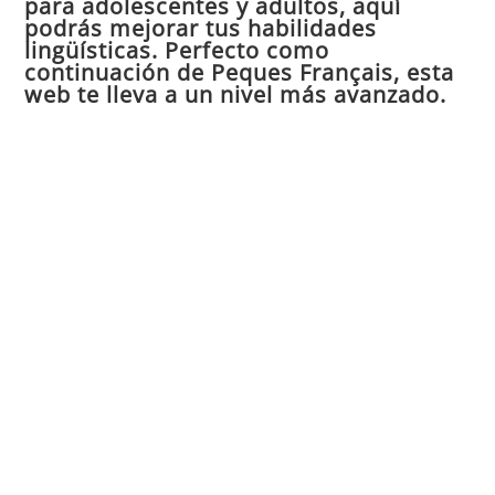
para adolescentes y adultos, aquí
pan
podrás mejorar tus habilidades
de
lingüísticas. Perfecto como
continuación de Peques Français, esta
bú
web te lleva a un nivel más avanzado.