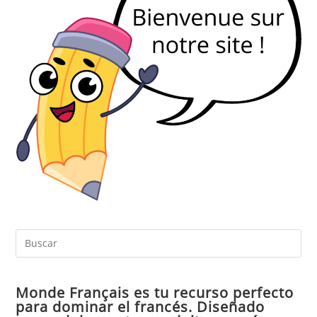
Pul
Es
par
Monde Français es tu recurso perfecto
cer
para dominar el francés. Diseñado
el