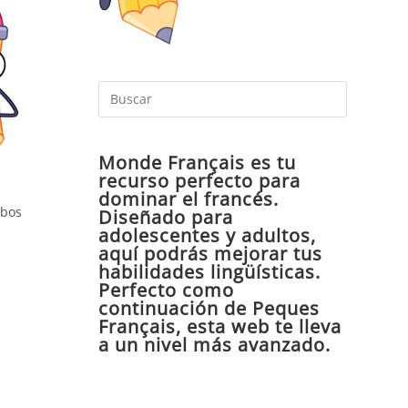
Pulsa
Escape
para
Monde Français es tu
cerrar
recurso perfecto para
el
dominar el francés.
panel
rbos
Diseñado para
de
adolescentes y adultos,
aquí podrás mejorar tus
búsqueda
habilidades lingüísticas.
Perfecto como
continuación de Peques
Français, esta web te lleva
a un nivel más avanzado.