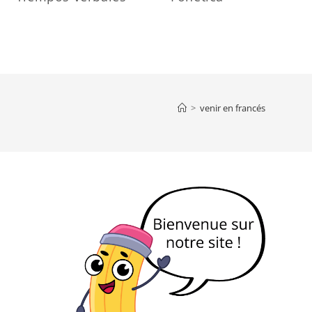
>
venir en francés