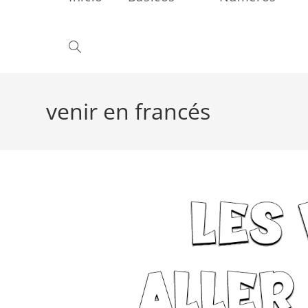
Alternar
búsqueda
venir en francés
de
la
web