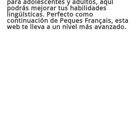
para adolescentes y adultos, aquí
pan
podrás mejorar tus habilidades
de
lingüísticas. Perfecto como
continuación de Peques Français, esta
bú
web te lleva a un nivel más avanzado.