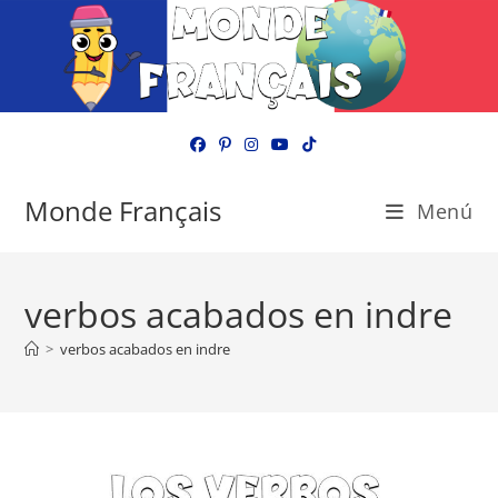
Ir
al
contenido
Monde Français
Menú
verbos acabados en indre
>
verbos acabados en indre