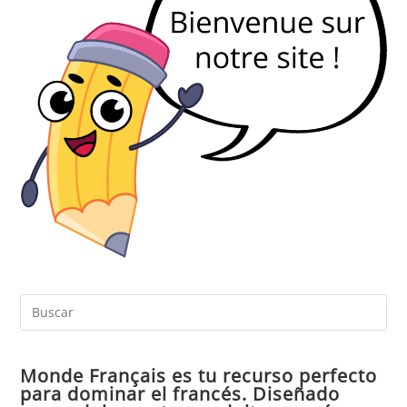
Pul
Es
par
Monde Français es tu recurso perfecto
cer
para dominar el francés. Diseñado
el