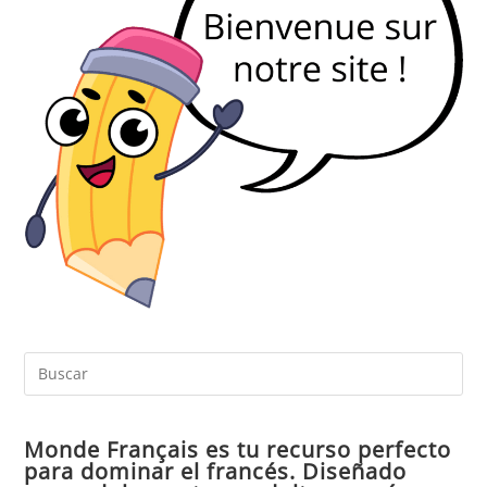
Pul
Es
par
Monde Français es tu recurso perfecto
cer
para dominar el francés. Diseñado
el