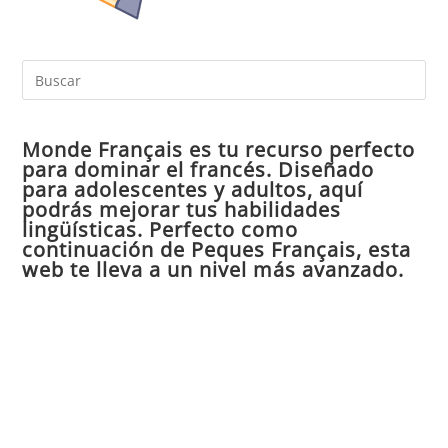
Pul
Es
par
Monde Français es tu recurso perfecto
cer
para dominar el francés. Diseñado
el
para adolescentes y adultos, aquí
pan
podrás mejorar tus habilidades
de
lingüísticas. Perfecto como
continuación de Peques Français, esta
bú
web te lleva a un nivel más avanzado.