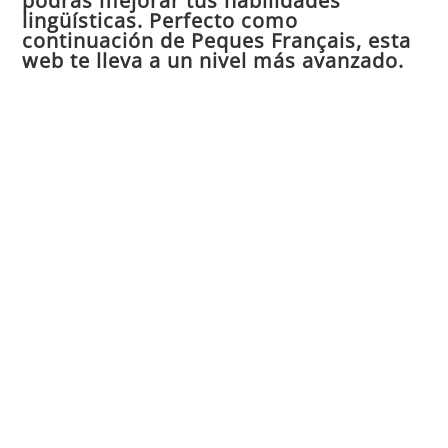
podrás mejorar tus habilidades
de
lingüísticas. Perfecto como
continuación de Peques Français, esta
bú
web te lleva a un nivel más avanzado.