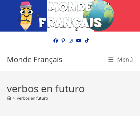
Ir
al
contenido
Monde Français
Menú
verbos en futuro
>
verbos en futuro