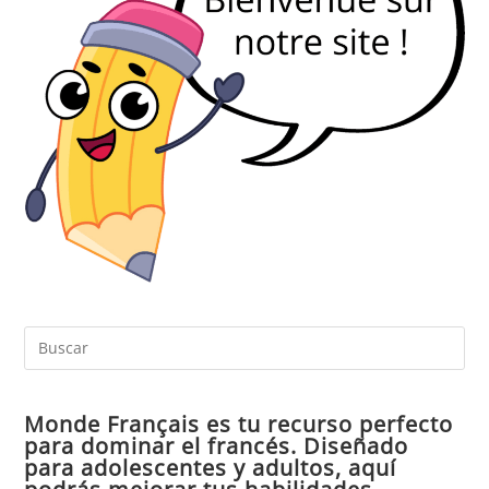
Pul
Es
par
Monde Français es tu recurso perfecto
cer
para dominar el francés. Diseñado
el
para adolescentes y adultos, aquí
pan