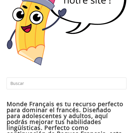
Pul
Es
par
Monde Français es tu recurso perfecto
cer
para dominar el francés. Diseñado
el
para adolescentes y adultos, aquí
pan
podrás mejorar tus habilidades
de
lingüísticas. Perfecto como
bú