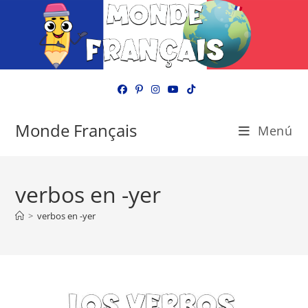
Ir
al
contenido
Monde Français
Menú
verbos en -yer
>
verbos en -yer