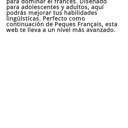
para dominar el francés. Diseñado
el
para adolescentes y adultos, aquí
pan
podrás mejorar tus habilidades
de
lingüísticas. Perfecto como
continuación de Peques Français, esta
bú
web te lleva a un nivel más avanzado.