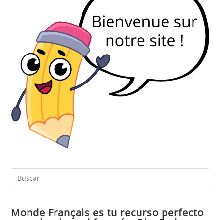
Pul
Es
par
Monde Français es tu recurso perfecto
cer