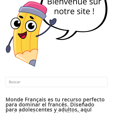
Pul
Es
par
Monde Français es tu recurso perfecto
cer
para dominar el francés. Diseñado
el
para adolescentes y adultos, aquí
pan