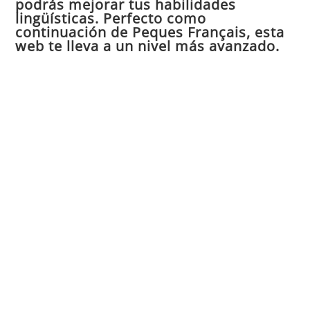
podrás mejorar tus habilidades
de
lingüísticas. Perfecto como
continuación de Peques Français, esta
bú
web te lleva a un nivel más avanzado.