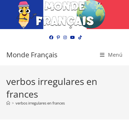
Ir
al
contenido
Monde Français
Menú
verbos irregulares en
frances
>
verbos irregulares en frances