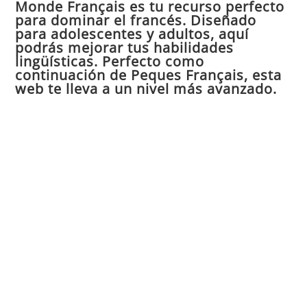
Monde Français es tu recurso perfecto
cer
para dominar el francés. Diseñado
el
para adolescentes y adultos, aquí
pan
podrás mejorar tus habilidades
de
lingüísticas. Perfecto como
continuación de Peques Français, esta
bú
web te lleva a un nivel más avanzado.