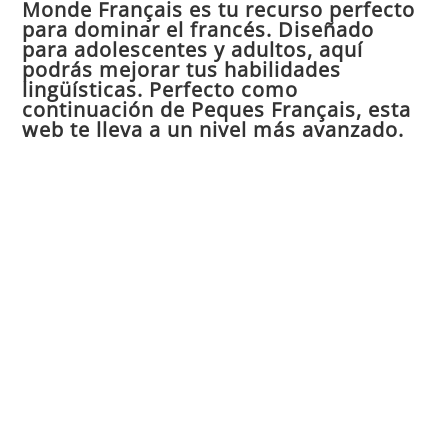
Monde Français es tu recurso perfecto
cer
para dominar el francés. Diseñado
el
para adolescentes y adultos, aquí
pan
podrás mejorar tus habilidades
de
lingüísticas. Perfecto como
continuación de Peques Français, esta
bú
web te lleva a un nivel más avanzado.