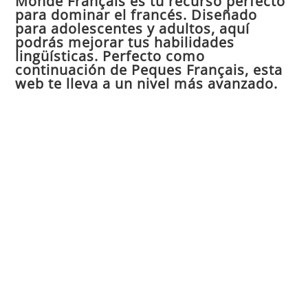
Monde Français es tu recurso perfecto
para dominar el francés. Diseñado
el
para adolescentes y adultos, aquí
pan
podrás mejorar tus habilidades
de
lingüísticas. Perfecto como
continuación de Peques Français, esta
bú
web te lleva a un nivel más avanzado.