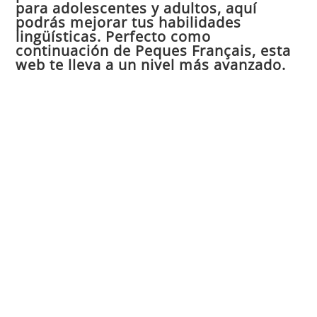
para adolescentes y adultos, aquí
pan
podrás mejorar tus habilidades
de
lingüísticas. Perfecto como
continuación de Peques Français, esta
bú
web te lleva a un nivel más avanzado.