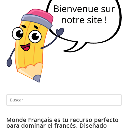
Pul
Es
par
Monde Français es tu recurso perfecto
cer
para dominar el francés. Diseñado
el