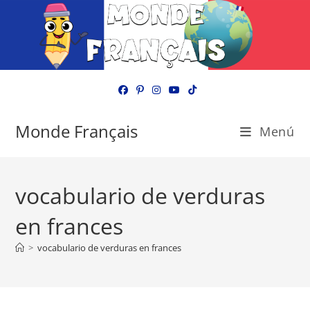
Ir
al
contenido
Monde Français
Menú
vocabulario de verduras
en frances
>
vocabulario de verduras en frances