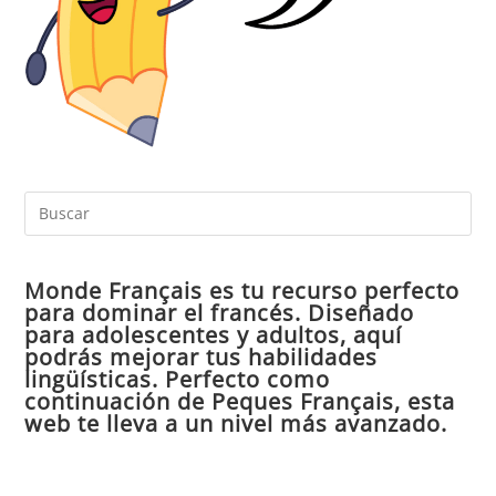
Pul
Es
par
Monde Français es tu recurso perfecto
cer
para dominar el francés. Diseñado
el
para adolescentes y adultos, aquí
pan
podrás mejorar tus habilidades
de
lingüísticas. Perfecto como
continuación de Peques Français, esta
bú
web te lleva a un nivel más avanzado.