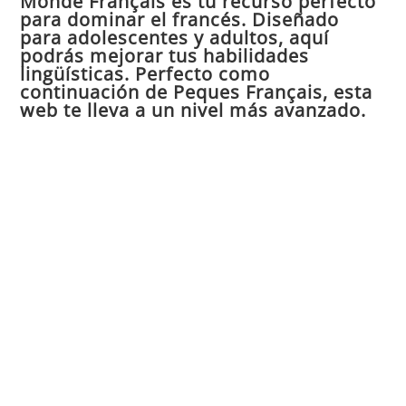
Monde Français es tu recurso perfecto
para dominar el francés. Diseñado
el
para adolescentes y adultos, aquí
pan
podrás mejorar tus habilidades
de
lingüísticas. Perfecto como
continuación de Peques Français, esta
bú
web te lleva a un nivel más avanzado.