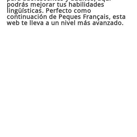
pan
podrás mejorar tus habilidades
de
lingüísticas. Perfecto como
continuación de Peques Français, esta
bú
web te lleva a un nivel más avanzado.