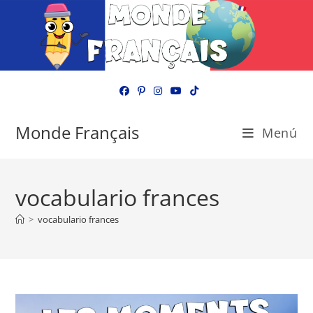
Ir
al
contenido
Monde Français
Menú
vocabulario frances
>
vocabulario frances