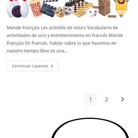
Monde Français Les activités de loisirs Vocabulario de
actividades de ocio y entretenimiento en francés Monde
Français En francés, hablar sobre lo que hacemos en
nuestro tiempo libre es una…
Actividades
Continuar Leyendo
De
Ocio
1
2
Ir a la 