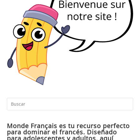
Pul
Es
par
Monde Français es tu recurso perfecto
cer
para dominar el francés. Diseñado
el
para adolescentes y adultos, aquí