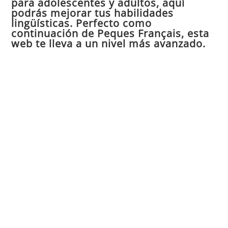
para adolescentes y adultos, aquí
pan
podrás mejorar tus habilidades
de
lingüísticas. Perfecto como
continuación de Peques Français, esta
bú
web te lleva a un nivel más avanzado.