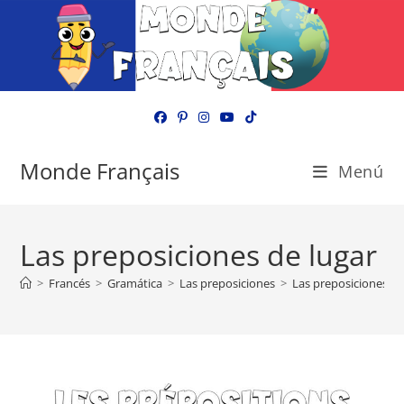
Ir
al
contenido
Monde Français
Menú
Las preposiciones de lugar
>
Francés
>
Gramática
>
Las preposiciones
>
Las preposiciones de