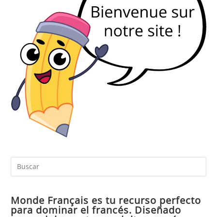
Pul
Es
par
Monde Français es tu recurso perfecto
cer
para dominar el francés. Diseñado
el