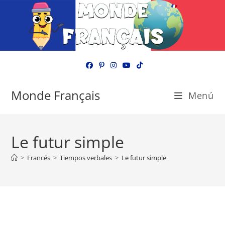
Ir
al
contenido
Monde Français
Menú
Le futur simple
>
Francés
>
Tiempos verbales
>
Le futur simple