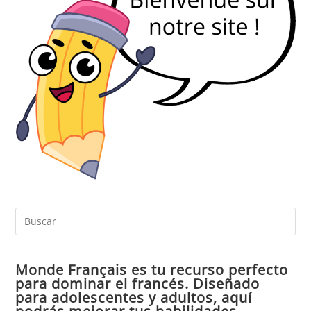
Pul
Es
par
Monde Français es tu recurso perfecto
cer
para dominar el francés. Diseñado
el
para adolescentes y adultos, aquí
pan