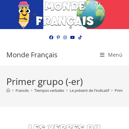
Ir
al
contenido
Monde Français
Menú
Primer grupo (-er)
>
Francés
>
Tiempos verbales
>
Le présent de l'indicatif
>
Primer g