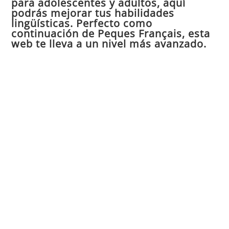
para adolescentes y adultos, aquí
pan
podrás mejorar tus habilidades
de
lingüísticas. Perfecto como
continuación de Peques Français, esta
bú
web te lleva a un nivel más avanzado.